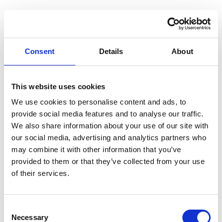
Os bilhetes esgotam com
antecedência?
Consent
Details
About
Posso saltar as longas filas de
entrada?
This website uses cookies
Devo reservar um bilhete "Sem Fila" ou
We use cookies to personalise content and ads, to
uma Visita Guiada?
provide social media features and to analyse our traffic.
We also share information about your use of our site with
E se eu me atrasar para o meu horário?
our social media, advertising and analytics partners who
may combine it with other information that you’ve
Existe algum código de vestuário ou
provided to them or that they’ve collected from your use
restrições de entrada?
of their services.
C
→
RESERVE BILHETES JÁ
Necessary
o