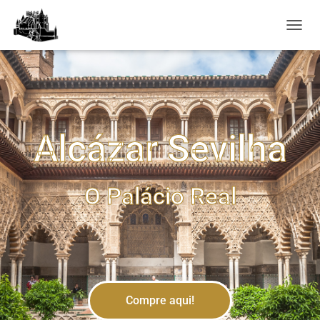
A
L
T
E
R
N
A
R
Alcázar Sevilha
A
N
A
V
O Palácio Real
E
G
A
Ç
Ã
O
Compre aqui!